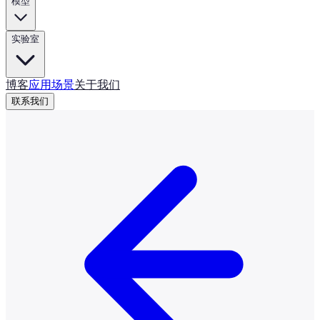
模型
实验室
博客
应用场景
关于我们
联系我们