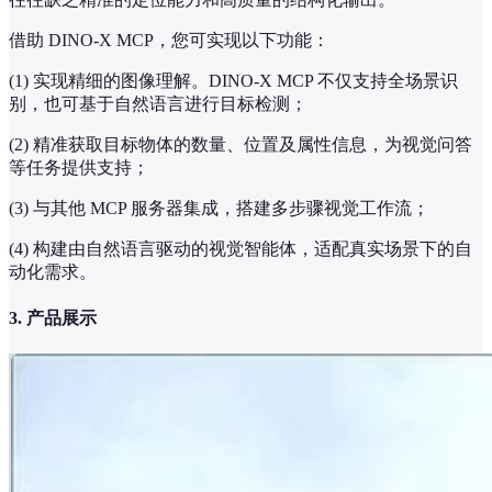
借助 DINO-X MCP，您可实现以下功能：
(1) 实现精细的图像理解。DINO-X MCP 不仅支持全场景识
别，也可基于自然语言进行目标检测；
(2) 精准获取目标物体的数量、位置及属性信息，为视觉问答
等任务提供支持；
(3) 与其他 MCP 服务器集成，搭建多步骤视觉工作流；
(4) 构建由自然语言驱动的视觉智能体，适配真实场景下的自
动化需求。
3. 产品展示