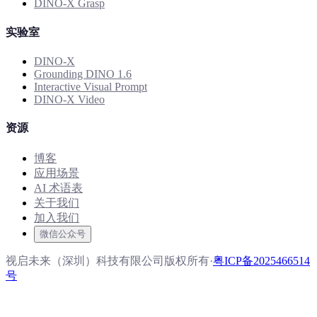
DINO-X Grasp
实验室
DINO-X
Grounding DINO 1.6
Interactive Visual Prompt
DINO-X Video
资源
博客
应用场景
AI 术语表
关于我们
加入我们
微信公众号
视启未来（深圳）科技有限公司版权所有
·
粤ICP备2025466514
号