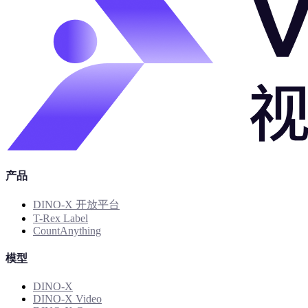
产品
DINO-X 开放平台
T-Rex Label
CountAnything
模型
DINO-X
DINO-X Video