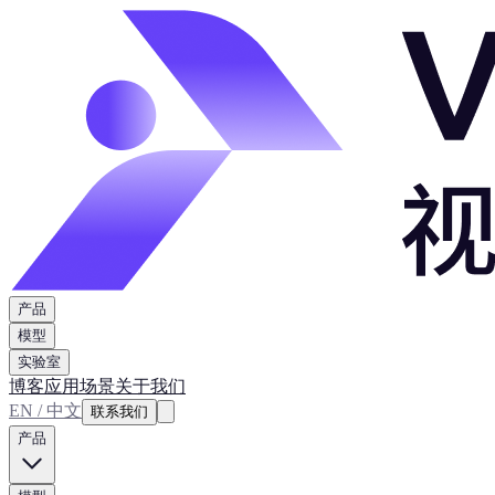
产品
模型
实验室
博客
应用场景
关于我们
EN / 中文
联系我们
产品