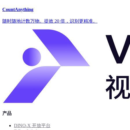
CountAnything
随时随地计数万物。提效 20 倍，识别更精准。
产品
DINO-X 开放平台