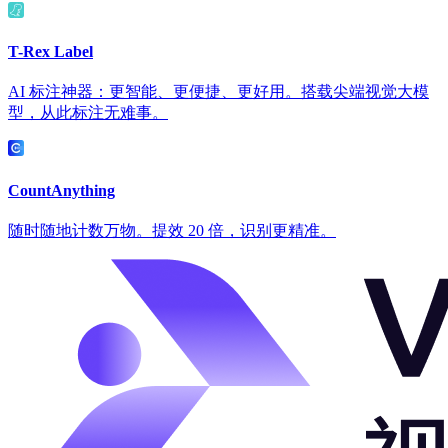
T-Rex Label
AI 标注神器：更智能、更便捷、更好用。搭载尖端视觉大模
型，从此标注无难事。
CountAnything
随时随地计数万物。提效 20 倍，识别更精准。