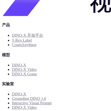
产品
DINO-X 开放平台
T-Rex Label
CountAnything
模型
DINO-X
DINO-X Video
DINO-X Grasp
实验室
DINO-X
Grounding DINO 1.6
Interactive Visual Prompt
DINO-X Video