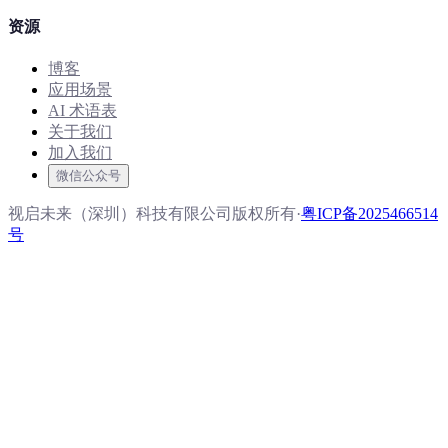
资源
博客
应用场景
AI 术语表
关于我们
加入我们
微信公众号
视启未来（深圳）科技有限公司版权所有
·
粤ICP备2025466514
号