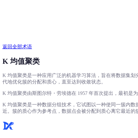
返回全部术语
K 均值聚类
K 均值聚类是一种应用广泛的机器学习算法，旨在将数据集划
代地优化簇的分配和质心，直至达到收敛状态。
K 均值聚类由斯图尔特・劳埃德在 1957 年首次提出，最
K 均值聚类是一种数据分组技术，它试图以一种使同一簇内
近。簇的质心作为参考点，数据点会被分配到质心离它最近的