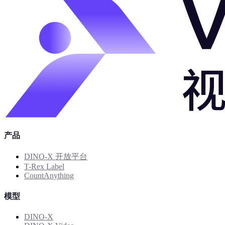
产品
DINO-X 开放平台
T-Rex Label
CountAnything
模型
DINO-X