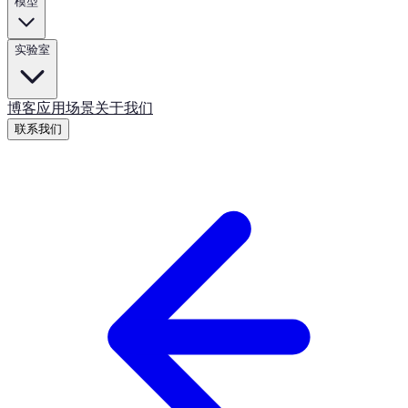
模型
实验室
博客
应用场景
关于我们
联系我们