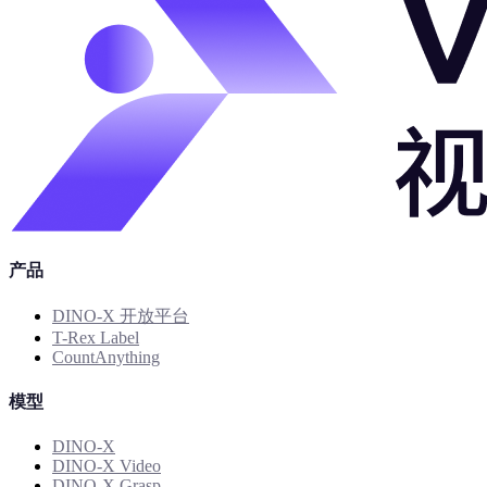
产品
DINO-X 开放平台
T-Rex Label
CountAnything
模型
DINO-X
DINO-X Video
DINO-X Grasp