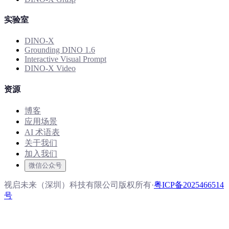
实验室
DINO-X
Grounding DINO 1.6
Interactive Visual Prompt
DINO-X Video
资源
博客
应用场景
AI 术语表
关于我们
加入我们
微信公众号
视启未来（深圳）科技有限公司版权所有
·
粤ICP备2025466514
号