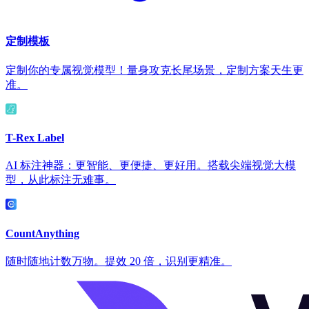
定制模板
定制你的专属视觉模型！量身攻克长尾场景，定制方案天生更
准。
T-Rex Label
AI 标注神器：更智能、更便捷、更好用。搭载尖端视觉大模
型，从此标注无难事。
CountAnything
随时随地计数万物。提效 20 倍，识别更精准。