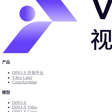
产品
DINO-X 开放平台
T-Rex Label
CountAnything
模型
DINO-X
DINO-X Video
DINO-X Grasp