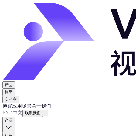
产品
模型
实验室
博客
应用场景
关于我们
EN / 中文
联系我们
产品