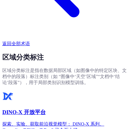
返回全部术语
区域分类标注
区域分类标注是指在数据局部区域（如图像中的特定区块、文
档中的段落）标注类别（如 “图像中‘天空’区域”“文档中‘结
论’段落”），用于局部类别识别模型训练。
DINO-X 开放平台
探索、实验、获取前沿视觉模型： DINO-X 系列、