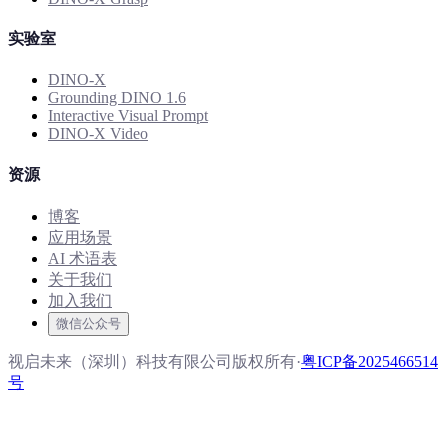
实验室
DINO-X
Grounding DINO 1.6
Interactive Visual Prompt
DINO-X Video
资源
博客
应用场景
AI 术语表
关于我们
加入我们
微信公众号
视启未来（深圳）科技有限公司版权所有
·
粤ICP备2025466514
号