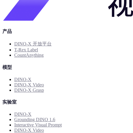
产品
DINO-X 开放平台
T-Rex Label
CountAnything
模型
DINO-X
DINO-X Video
DINO-X Grasp
实验室
DINO-X
Grounding DINO 1.6
Interactive Visual Prompt
DINO-X Video