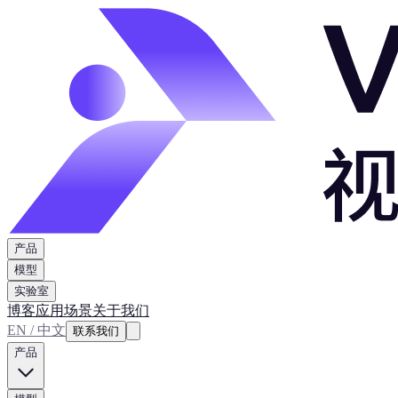
产品
模型
实验室
博客
应用场景
关于我们
EN / 中文
联系我们
产品