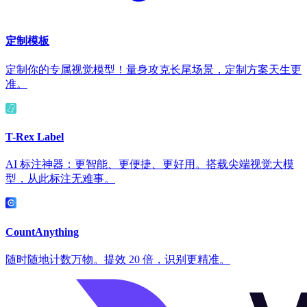
定制模板
定制你的专属视觉模型！量身攻克长尾场景，定制方案天生更
准。
T-Rex Label
AI 标注神器：更智能、更便捷、更好用。搭载尖端视觉大模
型，从此标注无难事。
CountAnything
随时随地计数万物。提效 20 倍，识别更精准。