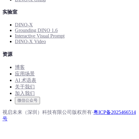
实验室
DINO-X
Grounding DINO 1.6
Interactive Visual Prompt
DINO-X Video
资源
博客
应用场景
AI 术语表
关于我们
加入我们
微信公众号
视启未来（深圳）科技有限公司版权所有
·
粤ICP备2025466514
号