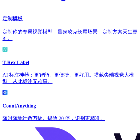
定制模板
定制你的专属视觉模型！量身攻克长尾场景，定制方案天生更
准。
T-Rex Label
AI 标注神器：更智能、更便捷、更好用。搭载尖端视觉大模
型，从此标注无难事。
CountAnything
随时随地计数万物。提效 20 倍，识别更精准。