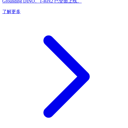
Grounding DINO、T-Rex2 已全面上线。
了解更多