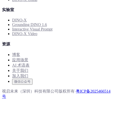
实验室
DINO-X
Grounding DINO 1.6
Interactive Visual Prompt
DINO-X Video
资源
博客
应用场景
AI 术语表
关于我们
加入我们
微信公众号
视启未来（深圳）科技有限公司版权所有
·
粤ICP备2025466514
号