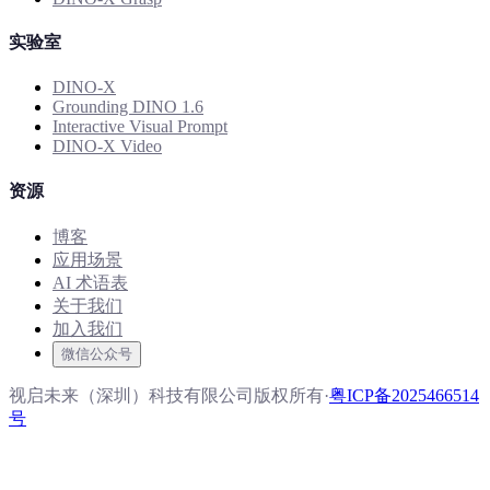
实验室
DINO-X
Grounding DINO 1.6
Interactive Visual Prompt
DINO-X Video
资源
博客
应用场景
AI 术语表
关于我们
加入我们
微信公众号
视启未来（深圳）科技有限公司版权所有
·
粤ICP备2025466514
号