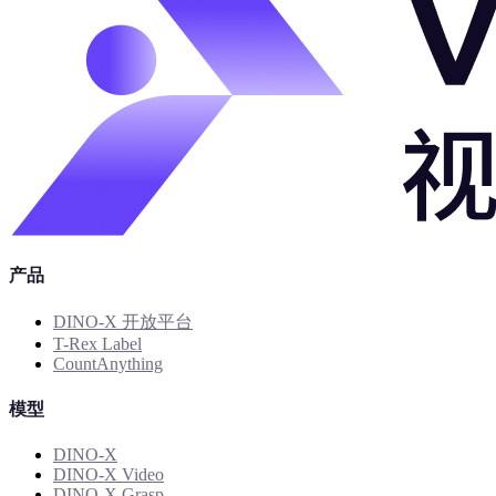
产品
DINO-X 开放平台
T-Rex Label
CountAnything
模型
DINO-X
DINO-X Video
DINO-X Grasp