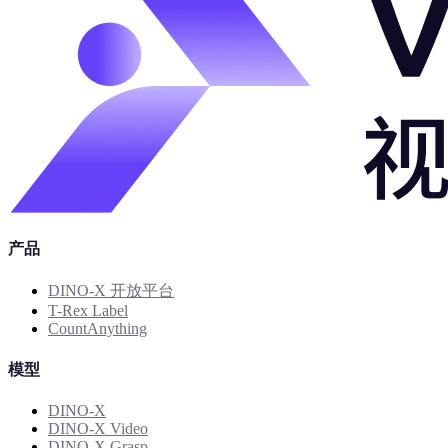
产品
DINO-X 开放平台
T-Rex Label
CountAnything
模型
DINO-X
DINO-X Video
DINO-X Grasp