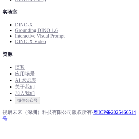
实验室
DINO-X
Grounding DINO 1.6
Interactive Visual Prompt
DINO-X Video
资源
博客
应用场景
AI 术语表
关于我们
加入我们
微信公众号
视启未来（深圳）科技有限公司版权所有
·
粤ICP备2025466514
号