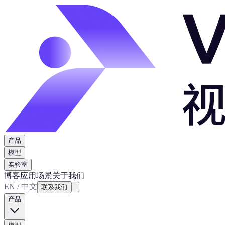
产品
模型
实验室
博客
应用场景
关于我们
EN / 中文
联系我们
产品