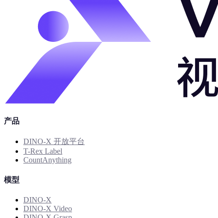
产品
DINO-X 开放平台
T-Rex Label
CountAnything
模型
DINO-X
DINO-X Video
DINO-X Grasp