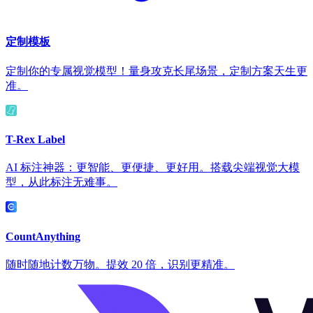
定制模板
定制你的专属视觉模型！量身攻克长尾场景，定制方案天生更
准。
T-Rex Label
AI 标注神器：更智能、更便捷、更好用。搭载尖端视觉大模
型，从此标注无难事。
CountAnything
随时随地计数万物。提效 20 倍，识别更精准。