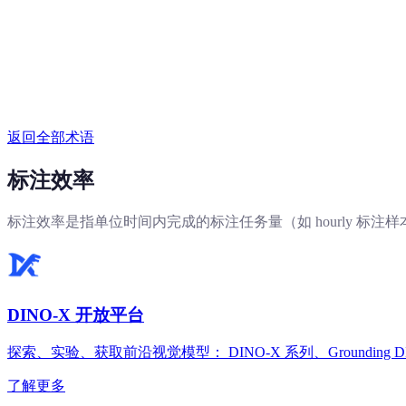
返回全部术语
标注效率
标注效率是指单位时间内完成的标注任务量（如 hourly 标
DINO-X 开放平台
探索、实验、获取前沿视觉模型： DINO-X 系列、Grounding D
了解更多