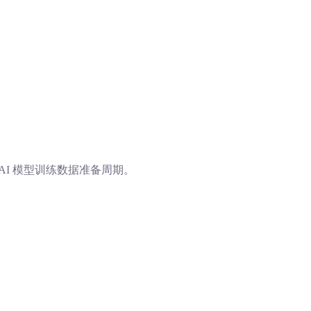
AI 模型训练数据准备周期。