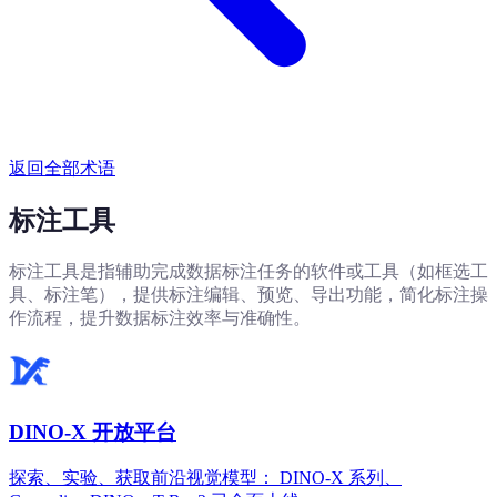
返回全部术语
标注工具
标注工具是指辅助完成数据标注任务的软件或工具（如框选工
具、标注笔），提供标注编辑、预览、导出功能，简化标注操
作流程，提升数据标注效率与准确性。
DINO-X 开放平台
探索、实验、获取前沿视觉模型： DINO-X 系列、