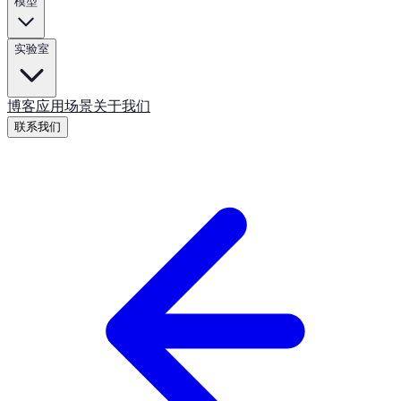
模型
实验室
博客
应用场景
关于我们
联系我们