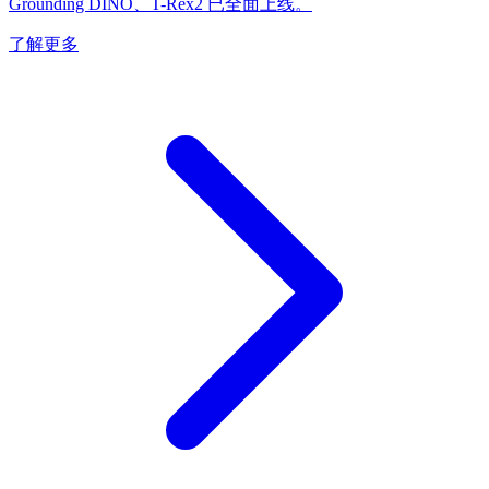
Grounding DINO、T-Rex2 已全面上线。
了解更多