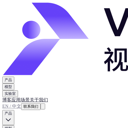
产品
模型
实验室
博客
应用场景
关于我们
EN / 中文
联系我们
产品