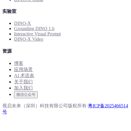
实验室
DINO-X
Grounding DINO 1.6
Interactive Visual Prompt
DINO-X Video
资源
博客
应用场景
AI 术语表
关于我们
加入我们
微信公众号
视启未来（深圳）科技有限公司版权所有
·
粤ICP备2025466514
号