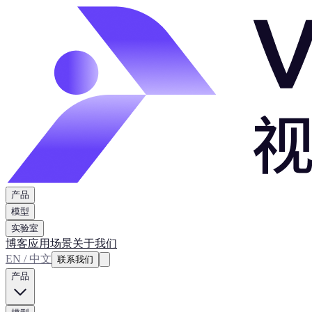
产品
模型
实验室
博客
应用场景
关于我们
EN / 中文
联系我们
产品