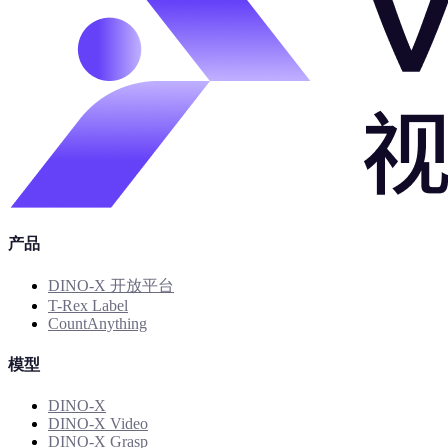
产品
DINO-X 开放平台
T-Rex Label
CountAnything
模型
DINO-X
DINO-X Video
DINO-X Grasp