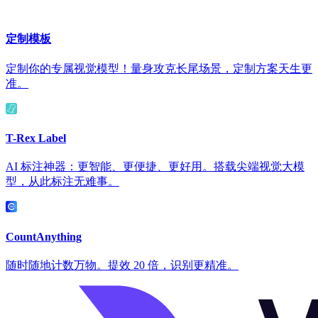
定制模板
定制你的专属视觉模型！量身攻克长尾场景，定制方案天生更
准。
T-Rex Label
AI 标注神器：更智能、更便捷、更好用。搭载尖端视觉大模
型，从此标注无难事。
CountAnything
随时随地计数万物。提效 20 倍，识别更精准。