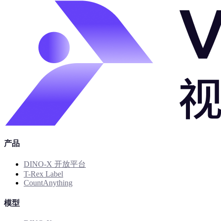
产品
DINO-X 开放平台
T-Rex Label
CountAnything
模型