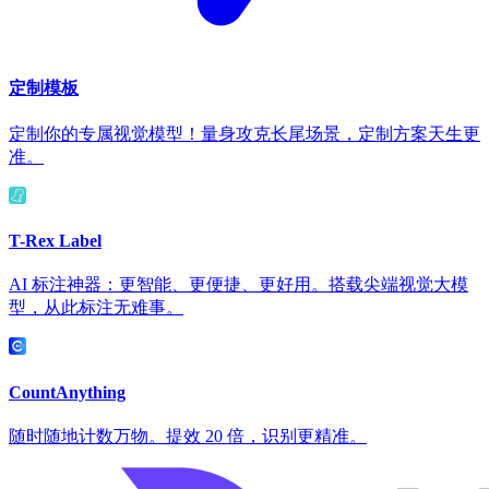
定制模板
定制你的专属视觉模型！量身攻克长尾场景，定制方案天生更
准。
T-Rex Label
AI 标注神器：更智能、更便捷、更好用。搭载尖端视觉大模
型，从此标注无难事。
CountAnything
随时随地计数万物。提效 20 倍，识别更精准。