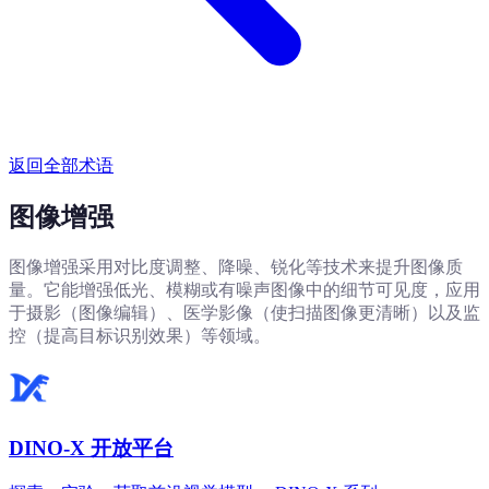
返回全部术语
图像增强
图像增强采用对比度调整、降噪、锐化等技术来提升图像质
量。它能增强低光、模糊或有噪声图像中的细节可见度，应用
于摄影（图像编辑）、医学影像（使扫描图像更清晰）以及监
控（提高目标识别效果）等领域。
DINO-X 开放平台