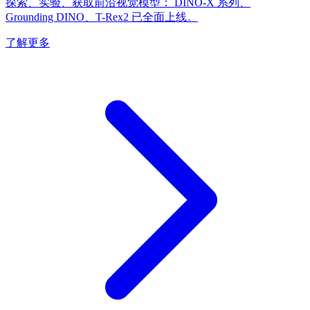
探索、实验、获取前沿视觉模型： DINO-X 系列、
Grounding DINO、T-Rex2 已全面上线。
了解更多