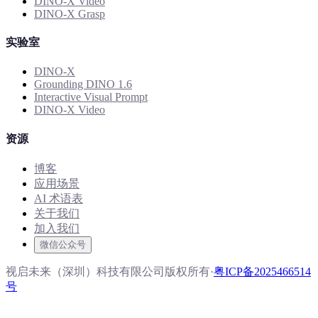
DINO-X Video
DINO-X Grasp
实验室
DINO-X
Grounding DINO 1.6
Interactive Visual Prompt
DINO-X Video
资源
博客
应用场景
AI 术语表
关于我们
加入我们
微信公众号
视启未来（深圳）科技有限公司版权所有
·
粤ICP备2025466514
号