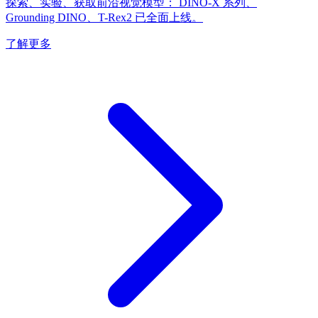
探索、实验、获取前沿视觉模型： DINO-X 系列、
Grounding DINO、T-Rex2 已全面上线。
了解更多