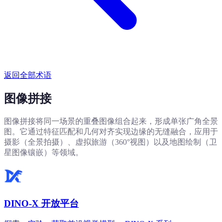
返回全部术语
图像拼接
图像拼接将同一场景的重叠图像组合起来，形成单张广角全景
图。它通过特征匹配和几何对齐实现边缘的无缝融合，应用于
摄影（全景拍摄）、虚拟旅游（360°视图）以及地图绘制（卫
星图像镶嵌）等领域。
DINO-X 开放平台