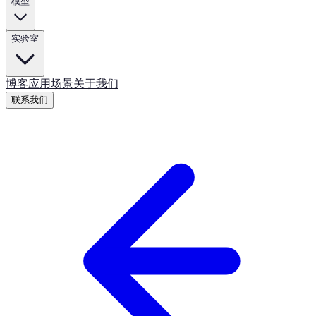
模型
实验室
博客
应用场景
关于我们
联系我们