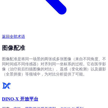
返回全部术语
图像配准
图像配准是将同一场景的两张或多张图像（来自不同角度、不
同时间或不同传感器）对齐到同一坐标系的过程。它在医学影
像（治疗前后扫描图像的对比）、遥感（变化检测）以及摄影
（全景拼接）等领域中，为对比分析提供了可能。
DINO-X 开放平台