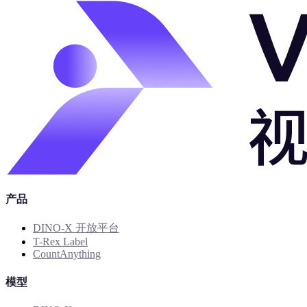
产品
DINO-X 开放平台
T-Rex Label
CountAnything
模型