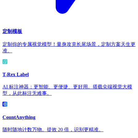
定制模板
定制你的专属视觉模型！量身攻克长尾场景，定制方案天生更
准。
T-Rex Label
AI 标注神器：更智能、更便捷、更好用。搭载尖端视觉大模
型，从此标注无难事。
CountAnything
随时随地计数万物。提效 20 倍，识别更精准。