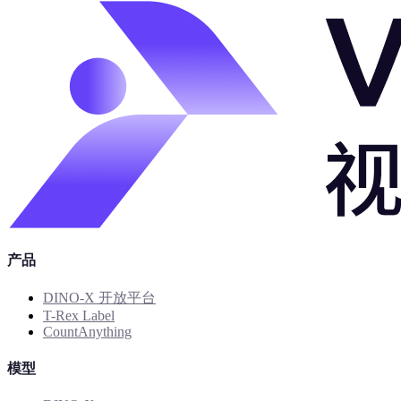
产品
DINO-X 开放平台
T-Rex Label
CountAnything
模型