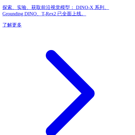
探索、实验、获取前沿视觉模型： DINO-X 系列、
Grounding DINO、T-Rex2 已全面上线。
了解更多