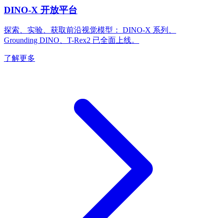
DINO-X 开放平台
探索、实验、获取前沿视觉模型： DINO-X 系列、
Grounding DINO、T-Rex2 已全面上线。
了解更多