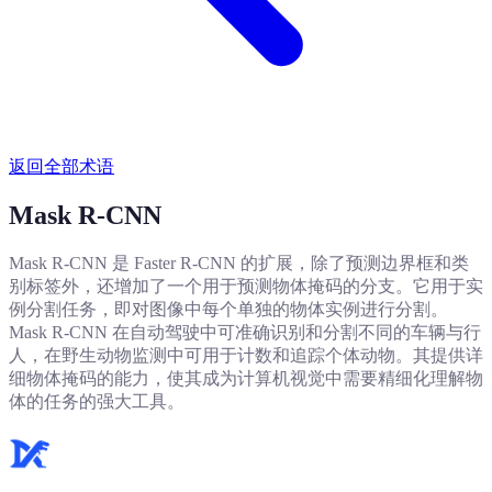
返回全部术语
Mask R-CNN
Mask R-CNN 是 Faster R-CNN 的扩展，除了预测边界框和类
别标签外，还增加了一个用于预测物体掩码的分支。它用于实
例分割任务，即对图像中每个单独的物体实例进行分割。
Mask R-CNN 在自动驾驶中可准确识别和分割不同的车辆与行
人，在野生动物监测中可用于计数和追踪个体动物。其提供详
细物体掩码的能力，使其成为计算机视觉中需要精细化理解物
体的任务的强大工具。