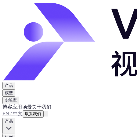
产品
模型
实验室
博客
应用场景
关于我们
EN / 中文
联系我们
产品