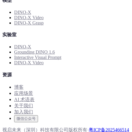
模型
DINO-X
DINO-X Video
DINO-X Grasp
实验室
DINO-X
Grounding DINO 1.6
Interactive Visual Prompt
DINO-X Video
资源
博客
应用场景
AI 术语表
关于我们
加入我们
微信公众号
视启未来（深圳）科技有限公司版权所有
·
粤ICP备2025466514