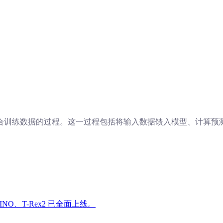
合训练数据的过程。这一过程包括将输入数据馈入模型、计算预
INO、T-Rex2 已全面上线。