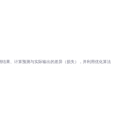
测结果、计算预测与实际输出的差异（损失），并利用优化算法