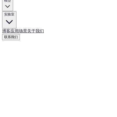
模型
实验室
博客
应用场景
关于我们
联系我们