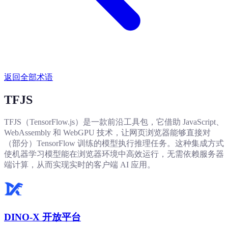
返回全部术语
TFJS
TFJS（TensorFlow.js）是一款前沿工具包，它借助 JavaScript、
WebAssembly 和 WebGPU 技术，让网页浏览器能够直接对
（部分）TensorFlow 训练的模型执行推理任务。这种集成方式
使机器学习模型能在浏览器环境中高效运行，无需依赖服务器
端计算，从而实现实时的客户端 AI 应用。
DINO-X 开放平台