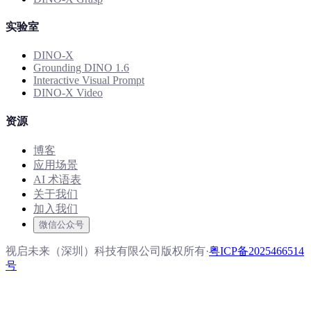
实验室
DINO-X
Grounding DINO 1.6
Interactive Visual Prompt
DINO-X Video
资源
博客
应用场景
AI 术语表
关于我们
加入我们
微信公众号
视启未来（深圳）科技有限公司版权所有
·
粤ICP备2025466514
号