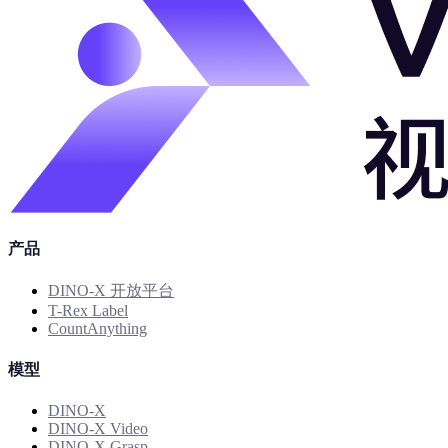
产品
DINO-X 开放平台
T-Rex Label
CountAnything
模型
DINO-X
DINO-X Video
DINO-X Grasp