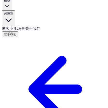
模型
实验室
博客
应用场景
关于我们
联系我们