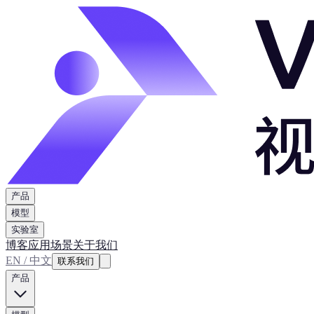
产品
模型
实验室
博客
应用场景
关于我们
EN / 中文
联系我们
产品