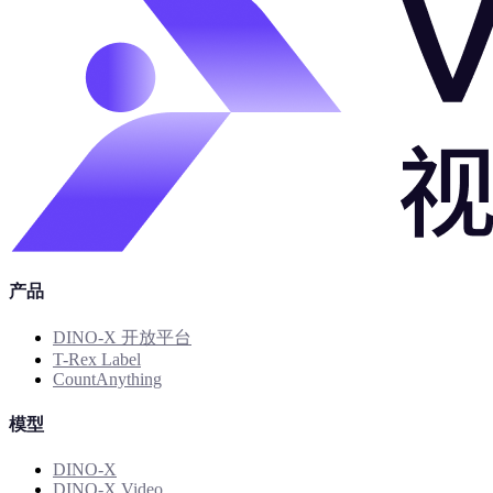
产品
DINO-X 开放平台
T-Rex Label
CountAnything
模型
DINO-X
DINO-X Video