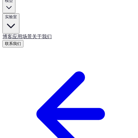
模型
实验室
博客
应用场景
关于我们
联系我们