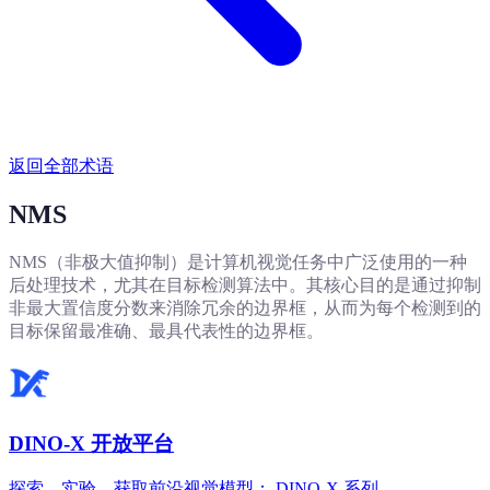
返回全部术语
NMS
NMS（非极大值抑制）是计算机视觉任务中广泛使用的一种
后处理技术，尤其在目标检测算法中。其核心目的是通过抑制
非最大置信度分数来消除冗余的边界框，从而为每个检测到的
目标保留最准确、最具代表性的边界框。
DINO-X 开放平台
探索、实验、获取前沿视觉模型： DINO-X 系列、