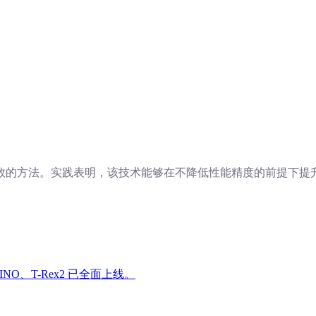
数的方法。实践表明，该技术能够在不降低性能精度的前提下提
INO、T-Rex2 已全面上线。