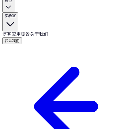
模型
实验室
博客
应用场景
关于我们
联系我们