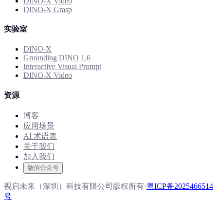
DINO-X Video
DINO-X Grasp
实验室
DINO-X
Grounding DINO 1.6
Interactive Visual Prompt
DINO-X Video
资源
博客
应用场景
AI 术语表
关于我们
加入我们
微信公众号
视启未来（深圳）科技有限公司版权所有
·
粤ICP备2025466514
号