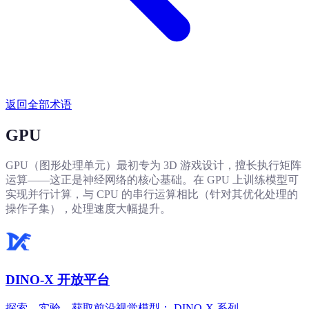
返回全部术语
GPU
GPU（图形处理单元）最初专为 3D 游戏设计，擅长执行矩阵
运算——这正是神经网络的核心基础。在 GPU 上训练模型可
实现并行计算，与 CPU 的串行运算相比（针对其优化处理的
操作子集），处理速度大幅提升。
DINO-X 开放平台
探索、实验、获取前沿视觉模型： DINO-X 系列、