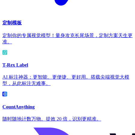
定制模板
定制你的专属视觉模型！量身攻克长尾场景，定制方案天生更
准。
T-Rex Label
AI 标注神器：更智能、更便捷、更好用。搭载尖端视觉大模
型，从此标注无难事。
CountAnything
随时随地计数万物。提效 20 倍，识别更精准。