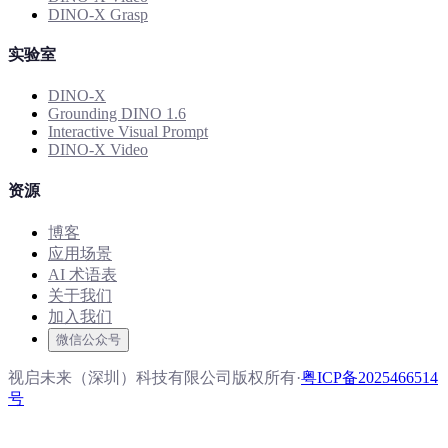
DINO-X Grasp
实验室
DINO-X
Grounding DINO 1.6
Interactive Visual Prompt
DINO-X Video
资源
博客
应用场景
AI 术语表
关于我们
加入我们
微信公众号
视启未来（深圳）科技有限公司版权所有
·
粤ICP备2025466514
号