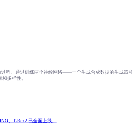
据的过程。通过训练两个神经网络——一个生成合成数据的生成器和
量和多样性。
INO、T-Rex2 已全面上线。