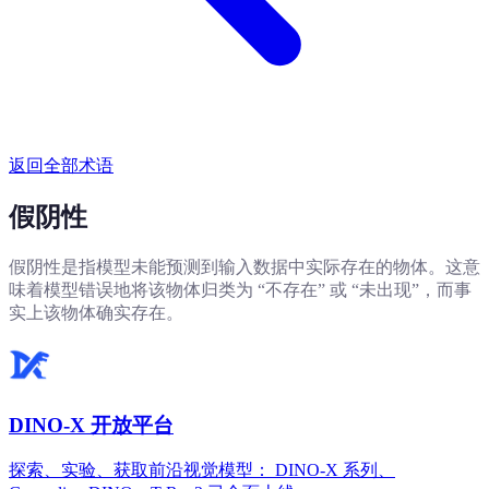
返回全部术语
假阴性
假阴性是指模型未能预测到输入数据中实际存在的物体。这意
味着模型错误地将该物体归类为 “不存在” 或 “未出现”，而事
实上该物体确实存在。
DINO-X 开放平台
探索、实验、获取前沿视觉模型： DINO-X 系列、