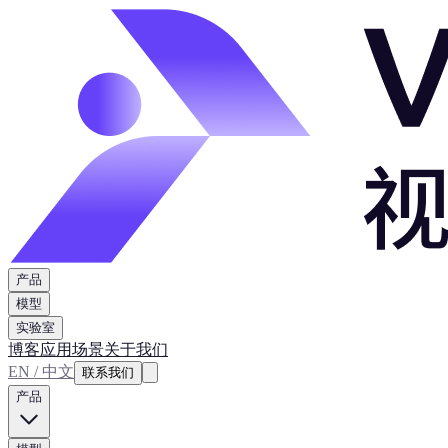
产品
模型
实验室
博客
应用场景
关于我们
EN / 中文
联系我们
产品