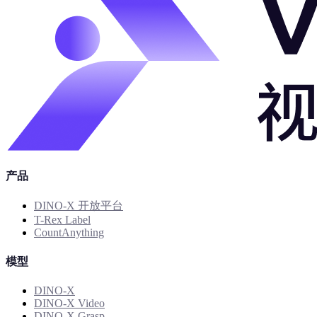
产品
DINO-X 开放平台
T-Rex Label
CountAnything
模型
DINO-X
DINO-X Video
DINO-X Grasp