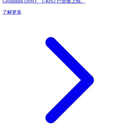
Grounding DINO、T-Rex2 已全面上线。
了解更多