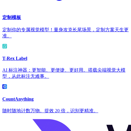
定制模板
定制你的专属视觉模型！量身攻克长尾场景，定制方案天生更
准。
T-Rex Label
AI 标注神器：更智能、更便捷、更好用。搭载尖端视觉大模
型，从此标注无难事。
CountAnything
随时随地计数万物。提效 20 倍，识别更精准。