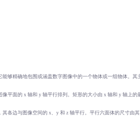
能够精确地包围或涵盖数字图像中的一个物体或一组物体。其主
。
面的 x 轴和 y 轴平行排列。矩形的大小由 x 轴和 y 
边与图像空间的 x、y 和 z 轴平行。平行六面体的尺寸由其顶