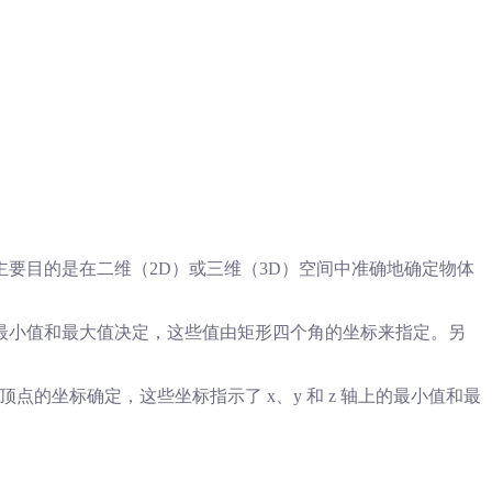
要目的是在二维（2D）或三维（3D）空间中准确地确定物体
轴上的最小值和最大值决定，这些值由矩形四个角的坐标来指定。另
点的坐标确定，这些坐标指示了 x、y 和 z 轴上的最小值和最