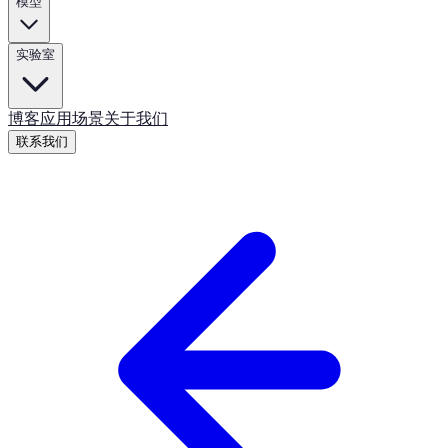
模型
实验室
博客
应用场景
关于我们
联系我们