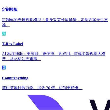
定制模板
定制你的专属视觉模型！量身攻克长尾场景，定制方案天生更
准。
T-Rex Label
AI 标注神器：更智能、更便捷、更好用。搭载尖端视觉大模
型，从此标注无难事。
CountAnything
随时随地计数万物。提效 20 倍，识别更精准。