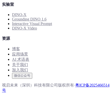
实验室
DINO-X
Grounding DINO 1.6
Interactive Visual Prompt
DINO-X Video
资源
博客
应用场景
AI 术语表
关于我们
加入我们
微信公众号
视启未来（深圳）科技有限公司版权所有
·
粤ICP备2025466514
号