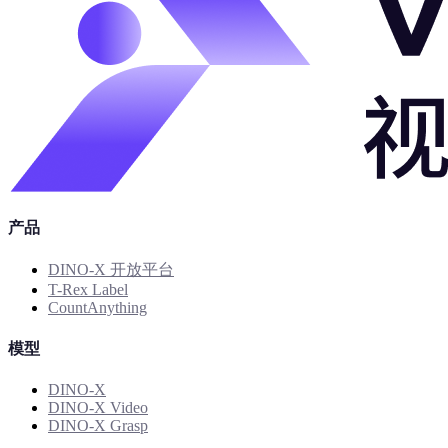
产品
DINO-X 开放平台
T-Rex Label
CountAnything
模型
DINO-X
DINO-X Video
DINO-X Grasp