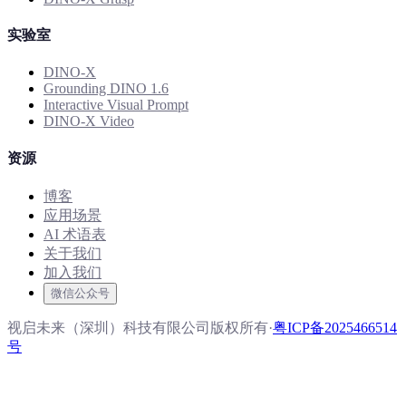
实验室
DINO-X
Grounding DINO 1.6
Interactive Visual Prompt
DINO-X Video
资源
博客
应用场景
AI 术语表
关于我们
加入我们
微信公众号
视启未来（深圳）科技有限公司版权所有
·
粤ICP备2025466514
号