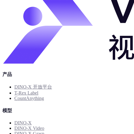
产品
DINO-X 开放平台
T-Rex Label
CountAnything
模型
DINO-X
DINO-X Video
DINO-X Grasp