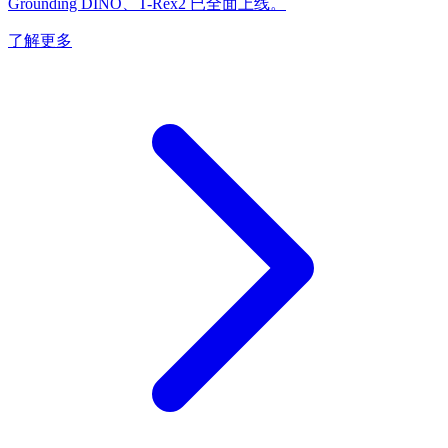
Grounding DINO、T-Rex2 已全面上线。
了解更多