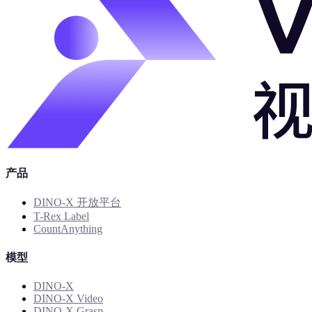
产品
DINO-X 开放平台
T-Rex Label
CountAnything
模型
DINO-X
DINO-X Video
DINO-X Grasp