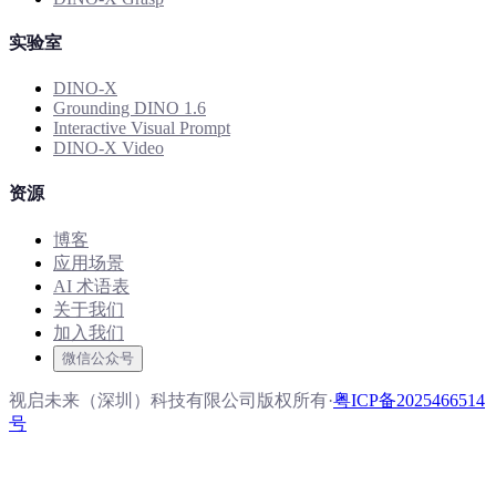
实验室
DINO-X
Grounding DINO 1.6
Interactive Visual Prompt
DINO-X Video
资源
博客
应用场景
AI 术语表
关于我们
加入我们
微信公众号
视启未来（深圳）科技有限公司版权所有
·
粤ICP备2025466514
号