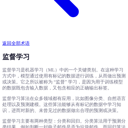
返回全部术语
监督学习
监督学习是机器学习（ML）中的一个关键类别。在这种学习
方式中，模型通过使用有标记的数据进行训练，从而做出预测
或决策。它之所以被称为 “监督” 学习，是因为用于训练模型
的数据既包含输入数据，又包含相应的正确输出标签。
监督学习算法在众多领域都有应用，比如图像分类、自然语言
处理以及预测建模。这些算法能够从有标记的数据中学习知
识，进而对新的、未曾见过的数据做出合理的预测或决策。
监督学习主要有两种类型：分类和回归。分类算法用于预测分
类结果，例如判断一封电子邮件是否为垃圾邮件。而回归算法