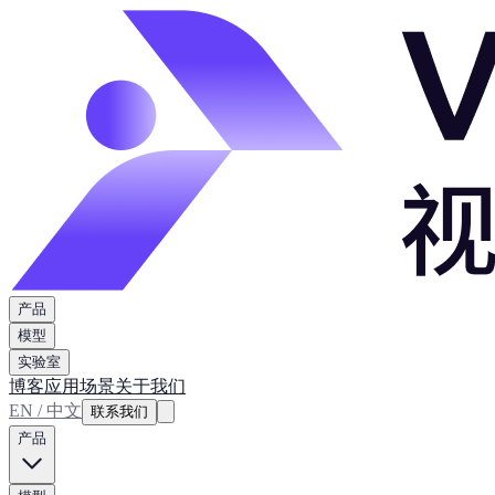
产品
模型
实验室
博客
应用场景
关于我们
EN / 中文
联系我们
产品