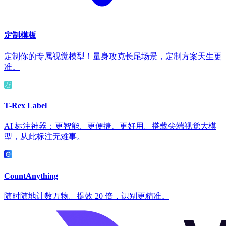
定制模板
定制你的专属视觉模型！量身攻克长尾场景，定制方案天生更
准。
T-Rex Label
AI 标注神器：更智能、更便捷、更好用。搭载尖端视觉大模
型，从此标注无难事。
CountAnything
随时随地计数万物。提效 20 倍，识别更精准。