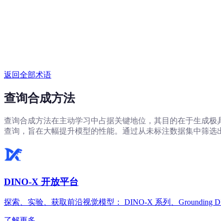
返回全部术语
查询合成方法
查询合成方法在主动学习中占据关键地位，其目的在于生成极
查询，旨在大幅提升模型的性能。通过从未标注数据集中筛选
DINO-X 开放平台
探索、实验、获取前沿视觉模型： DINO-X 系列、Grounding D
了解更多