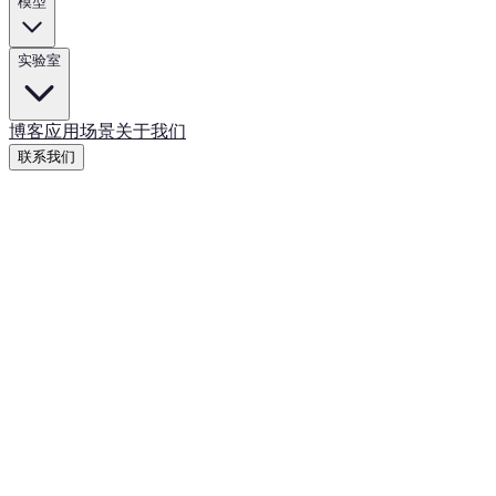
模型
实验室
博客
应用场景
关于我们
联系我们