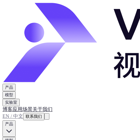
产品
模型
实验室
博客
应用场景
关于我们
EN / 中文
联系我们
产品