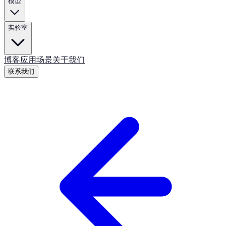
模型
实验室
博客
应用场景
关于我们
联系我们