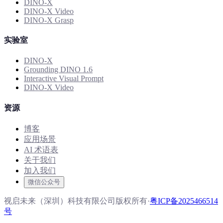
DINO-X
DINO-X Video
DINO-X Grasp
实验室
DINO-X
Grounding DINO 1.6
Interactive Visual Prompt
DINO-X Video
资源
博客
应用场景
AI 术语表
关于我们
加入我们
微信公众号
视启未来（深圳）科技有限公司版权所有
·
粤ICP备2025466514
号