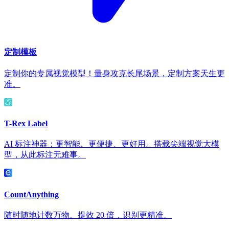
定制模板
定制你的专属视觉模型！量身攻克长尾场景，定制方案天生更
准。
T-Rex Label
AI 标注神器：更智能、更便捷、更好用。搭载尖端视觉大模
型，从此标注无难事。
CountAnything
随时随地计数万物。提效 20 倍，识别更精准。