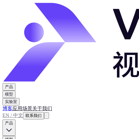
产品
模型
实验室
博客
应用场景
关于我们
EN / 中文
联系我们
产品