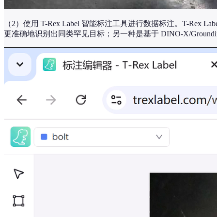
（2）使用 T-Rex Label 智能标注工具进行数据标注。T-Re
更准确地识别出同类罕见目标；另一种是基于 DINO-X/Grou