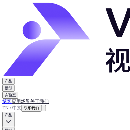
产品
模型
实验室
博客
应用场景
关于我们
EN / 中文
联系我们
产品