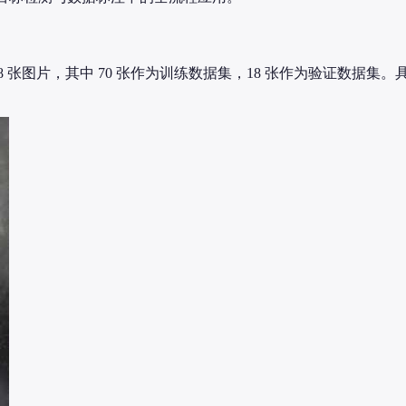
8 张图片，其中 70 张作为训练数据集，18 张作为验证数据