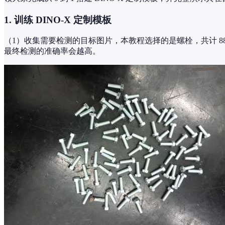
1. 训练 DINO-X 定制模板
（1）收集需要检测的目标图片，本教程选择的是螺栓，共计 8
最终检测的准确率会越高。