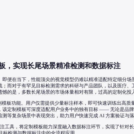
 定制模板，实现长尾场景精准检测和数据标注
。即便在当下，性能顶尖的视觉模型仍难以精准适配特定细分场
战；而对于有罕见目标检测需求的科研与产品团队，以及医疗、
遗憾的是，多数长尾场景的市场体量相对有限，过高的定制化投入
制模板功能。用户仅需提供少量标注样本，即可快速训练出高质量视
该定制模板可深度适配用户业务中的独有目标 —— 无论是品牌 
测等复杂场景中表现突出，助力用户快速完成 AI 方案验证与
注工具，将定制模板能力深度融入数据标注环节，实现了针对长
示其在目标检测与数据标注中的全流程应用。